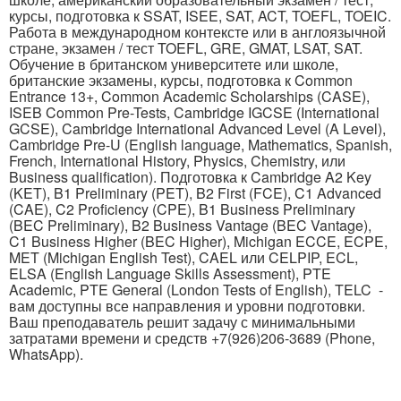
курсы, подготовка к SSAT, ISEE, SAT, ACT, TOEFL, TOEIC.
Работа в международном контексте или в англоязычной
стране, экзамен / тест TOEFL, GRE, GMAT, LSAT, SAT.
Обучение в британском университете или школе,
британские экзамены, курсы, подготовка к Common
Entrance 13+, Common Academic Scholarships (CASE),
ISEB Common Pre-Tests, Cambridge IGCSE (International
GCSE), Cambridge International Advanced Level (A Level),
Cambridge Pre-U (English language, Mathematics, Spanish,
French, International History, Physics, Chemistry, или
Business qualification). Подготовка к Cambridge A2 Key
(KET), B1 Preliminary (PET), B2 First (FCE), C1 Advanced
(CAE), C2 Proficiency (CPE), B1 Business Preliminary
(BEC Preliminary), B2 Business Vantage (BEC Vantage),
C1 Business Higher (BEC Higher), Michigan ECCE, ECPE,
MET (Michigan English Test), CAEL или CELPIP, ECL,
ELSA (English Language Skills Assessment), PTE
Academic, PTE General (London Tests of English), TELC -
вам доступны все направления и уровни подготовки.
Ваш преподаватель решит задачу с минимальными
затратами времени и средств +7(926)206-3689 (Phone,
WhatsApp).