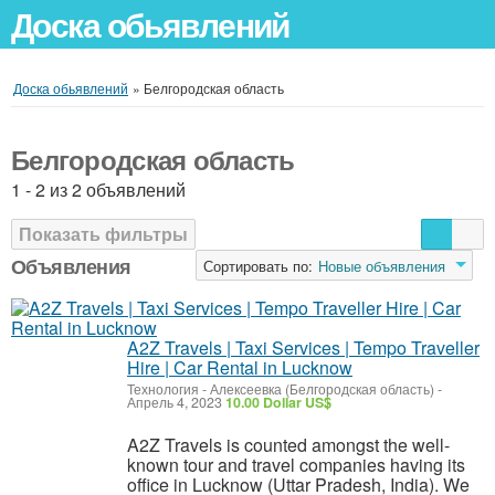
Доска обьявлений
Доска обьявлений
»
Белгородская область
Белгородская область
1 - 2 из 2 объявлений
Показать фильтры
Объявления
Сортировать по:
Новые объявления
A2Z Travels | Taxi Services | Tempo Traveller
Hire | Car Rental in Lucknow
Технология
-
Алексеевка (Белгородская область)
-
Апрель 4, 2023
10.00 Dollar US$
A2Z Travels is counted amongst the well-
known tour and travel companies having its
office in Lucknow (Uttar Pradesh, India). We